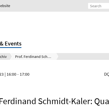
Website
& Events
chiv
Prof. Ferdinand Schmidt-Kaler: Quantum computing with trapped (Rydberg) ions
023
| 16:00 - 17:00
DQ
 Ferdinand Schmidt-Kaler: Q