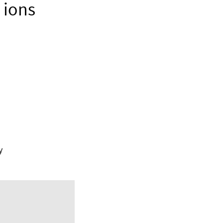
 ions
y