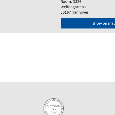
Room: D326
Welfengarten 1
30167 Hannover
show on ma