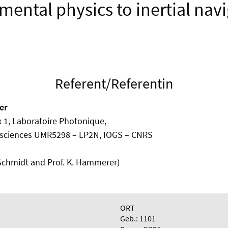
ental physics to inertial nav
Referent/Referentin
er
 1, Laboratoire Photonique,
sciences UMR5298 – LP2N, IOGS – CNRS
t Schmidt and Prof. K. Hammerer)
ORT
Geb.: 1101