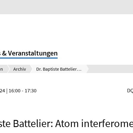
 & Veranstaltungen
en
Archiv
Dr. Baptiste Battelier: Atom interferometry: from fundamental physics to inertial navigation
024
| 16:00 - 17:30
DQ
ste Battelier: Atom interferom