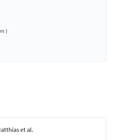
n )
tthias et al.