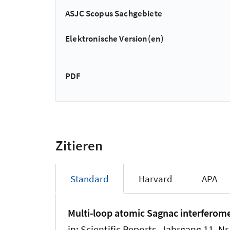
ASJC Scopus Sachgebiete
Elektronische Version(en)
PDF
Zitieren
Standard
Harvard
APA
Multi-loop atomic Sagnac interferome
in:
Scientific Reports
, Jahrgang 11, Nr