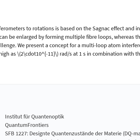
rferometers to rotations is based on the Sagnac effect and i
ter can be enlarged by forming multiple fibre loops, whereas 
lenge. We present a concept for a multi-loop atom interfer
 high as \(2\cdot10^{-11}\) rad/s at 1 s in combination with t
Institut für Quantenoptik
QuantumFrontiers
SFB 1227: Designte Quantenzustände der Materie (DQ-ma