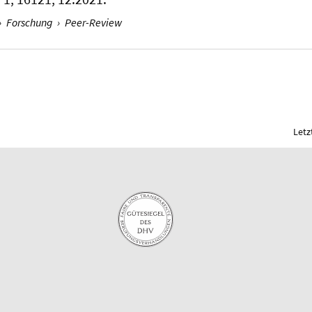
›
Forschung
›
Peer-Review
Letz